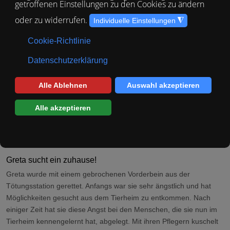
Alter: * ca. 2020
Geschlecht: weiblich
Größe: ca. 55 cm
Gewicht: ca. 19 kg
Aufenthaltsort: Tierheim Spanien
geimpft
gechipt
kastriert
EU-Ausweis
Beschreibung
Greta sucht ein zuhause!
Greta wurde mit einem gebrochenen Vorderbein aus der
Tötungsstation gerettet. Anfangs war sie sehr ängstlich und hat
Möglichkeiten gesucht aus dem Tierheim zu entkommen. Nach
einiger Zeit hat sie diese Angst bei den Menschen, die sie nun im
Tierheim kennengelernt hat, abgelegt. Mit ihren Pflegern kuschelt