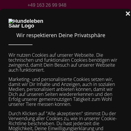
+49 163 26 99 948
Mobile Menu Toggle
Off-
TSV Hundeleben Saar e.V.
Wir brauchen Ihre
Hilfe!