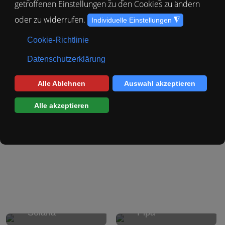
Kategorie
Hunde
bzw.
Katzen
, weitere Fellnasen, die noch
ein warmes Körbchen in Deutschland suchen.
Nelly
Rocky
Solana
Pipa