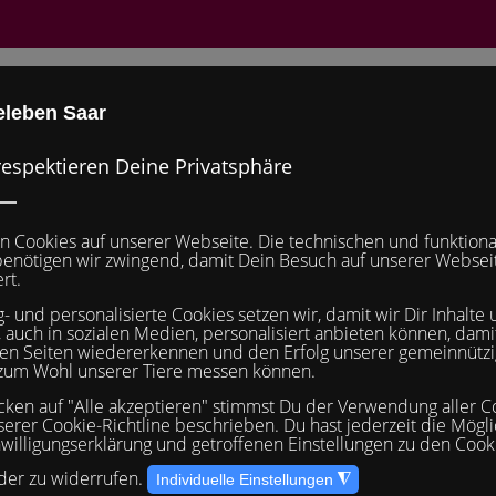
TS
Saa
Katzen
Mitmachen
Hilfe und Kontakt
Unvergessen
zen
Vermittlung
Katzen