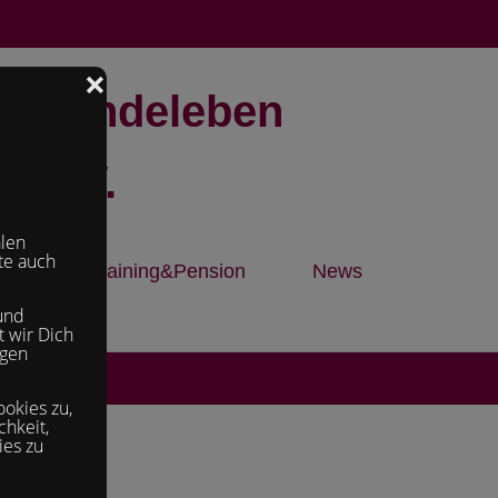
V Hundeleben
r e.V.
Training&Pension
News