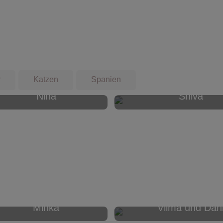
r
Katzen
Spanien
Nina
Shiva
Minka
Vilma und Dan