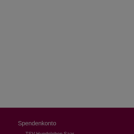
Spendenkonto
TSV Hundeleben Saar