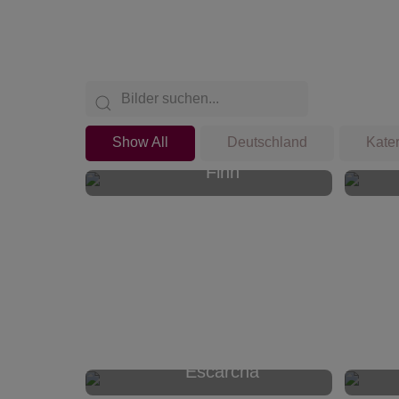
Show All
Deutschland
Kate
Finn
Escarcha