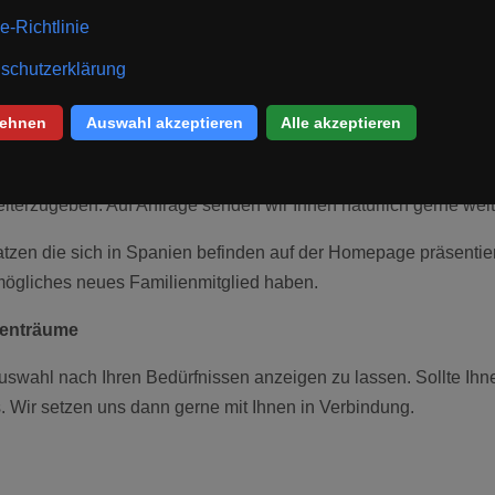
vor Ort, ist uns auch das Katzenhaus neben unserem Casas Tier
leben Saar die
Initiative Katzenträume
ins Leben gerufen!
 Kitten die sowohl von Deutschland als auch von Spanien aus 
erzugeben. Auf Anfrage senden wir Ihnen natürlich gerne weite
 Katzen die sich in Spanien befinden auf der Homepage präsent
 mögliches neues Familienmitglied haben.
tzenträume
uswahl nach Ihren Bedürfnissen anzeigen zu lassen. Sollte Ihnen
. Wir setzen uns dann gerne mit Ihnen in Verbindung.