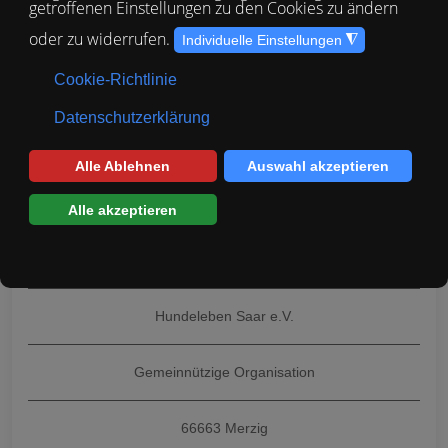
Im Flürchen 14
66133 Saarbrücken
Vereinssitz
Hundeleben Saar e.V.
Gemeinnützige Organisation
66663 Merzig