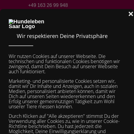
+49 163 26 99 948
Mobile Menu Toggle
Off-
TSV Hundeleben Saar e.V.
Anschrift
Stefanie Lacour