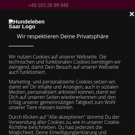
+49 163 26 99 948
Mobile Menu Toggle
Off-
TSV Hundeleben Saar e.V.
Suche
Suchen
Suchen