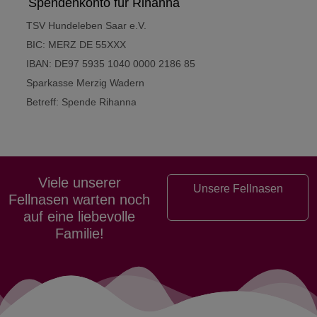
Spendenkonto für Rihanna
TSV Hundeleben Saar e.V.
BIC: MERZ DE 55XXX
IBAN: DE97 5935 1040 0000 2186 85
Sparkasse Merzig Wadern
Betreff: Spende Rihanna
Vorheriger Beitrag: Todesurteil für unzählige Galgos
Nächster Bei
Zurück
Weiter
Viele unserer
Unsere Fellnasen
Fellnasen warten noch
auf eine liebevolle
Familie!