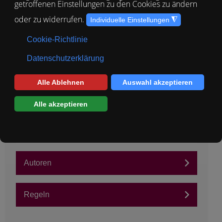
Informationen
Über diesen Newsblog
Verehrte Besucher!
In diesem Newsblog informieren wir Sie zeitnah über
aktuelle Ereignisse bei Hundeleben Saar.
Wir werden hier ständig Updates und Informationen
zum aktuellen Status unserer Fellnasen, des Vereins,
und sonstigen interessanten Themen veröffentlichen.
Autoren
Regeln