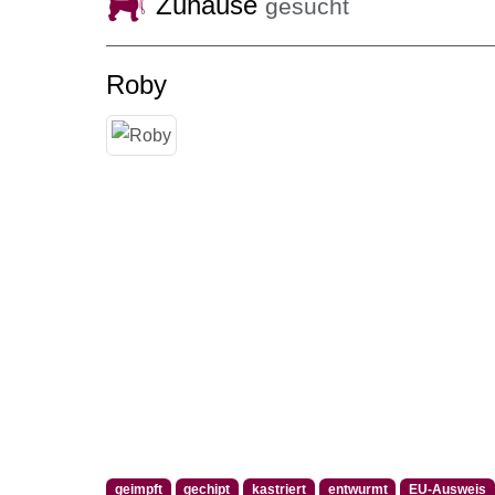
Zuhause
gesucht
Roby
geimpft
gechipt
kastriert
entwurmt
EU-Ausweis